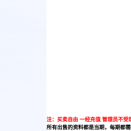
注：买卖自由 一经充值 管理员不受
所有出售的资料都是当期，每期都需