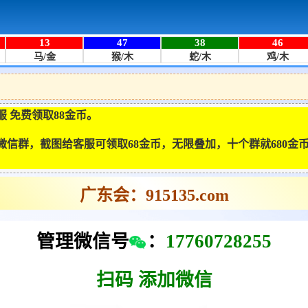
 免费领取88金币。
微信群，截图给客服可领取68金币，无限叠加，十个群就680金
广东会：915135.com
管理微信号
：
17760728255
扫
码 添加微信