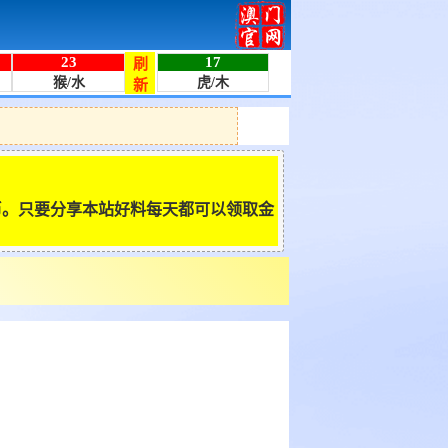
币。只要分享本站好料每天都可以领取金