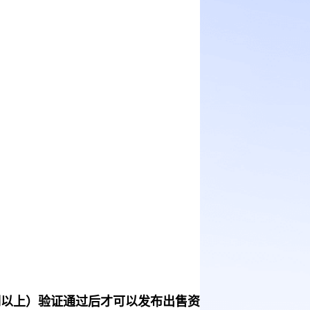
期以上）验证通过后才可以发布出售资