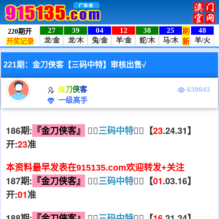
221期：金刀侠客【三码中特】审核出售√
金刀侠客
639643
一级高手
186期:
『金刀侠客』
🧏‍♀️
三码中特
🧏‍♀️【
23
.24.31】
开:
23
准
本资料最早发表在915135.com欢迎转发+关注
187期:
『金刀侠客』
🧏‍♀️
三码中特
🧏‍♀️【
01
.03.16】
开:
01
准
188期:
『金刀侠客』
🧏‍♀️
三码中特
🧏‍♀️【
16
.21.24】