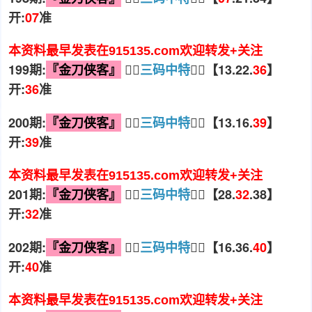
开:
07
准
本资料最早发表在915135.com欢迎转发+关注
199期:
『金刀侠客』
🧏‍♀️
三码中特
🧏‍♀️【13.22.
36
】
开:
36
准
200期:
『金刀侠客』
🧏‍♀️
三码中特
🧏‍♀️【13.16.
39
】
开:
39
准
本资料最早发表在915135.com欢迎转发+关注
201期:
『金刀侠客』
🧏‍♀️
三码中特
🧏‍♀️【28.
32
.38】
开:
32
准
202期:
『金刀侠客』
🧏‍♀️
三码中特
🧏‍♀️【16.36.
40
】
开:
40
准
本资料最早发表在915135.com欢迎转发+关注