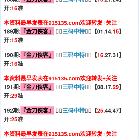
开:
16
准
本资料最早发表在915135.com欢迎转发+关注
189期:
『金刀侠客』
🧏‍♀️
三码中特
🧏‍♀️【01.14.
15
】
开:
15
准
190期:
『金刀侠客』
🧏‍♀️
三码中特
🧏‍♀️【
16
.27.31】
开:
16
准
本资料最早发表在915135.com欢迎转发+关注
191期:
『金刀侠客』
🧏‍♀️
三码中特
🧏‍♀️【08.17.
29
】
开:
29
准
192期:
『金刀侠客』
🧏‍♀️
三码中特
🧏‍♀️【
25
.44.47】
开:
25
准
本资料最早发表在915135.com欢迎转发+关注