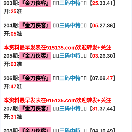
203期:
『金刀侠客』
🧏‍♀️
三码中特
🧏‍♀️【
25
.33.41】
开:
25
准
204期:
『金刀侠客』
🧏‍♀️
三码中特
🧏‍♀️【
05
.27.36】
开:
05
准
本资料最早发表在915135.com欢迎转发+关注
205期:
『金刀侠客』
🧏‍♀️
三码中特
🧏‍♀️【
03
.26.30】
开:
03
准
206期:
『金刀侠客』
🧏‍♀️
三码中特
🧏‍♀️【07.08.
47
】
开:
47
准
本资料最早发表在915135.com欢迎转发+关注
207期:
『金刀侠客』
🧏‍♀️
三码中特
🧏‍♀️【
31
.37.44】
开:
31
准
208期:
『金刀侠客』
🧏‍♀️
三码中特
🧏‍♀️【04.10.49】