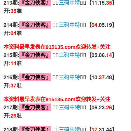
213期:
『金刀侠客』
🧏‍♀️
三码中特
🧏‍♀️【11.15.
35
】
开:
35
准
214期:
『金刀侠客』
🧏‍♀️
三码中特
🧏‍♀️【
04
.05.19】
开:
04
准
本资料最早发表在915135.com欢迎转发+关注
215期:
『金刀侠客』
🧏‍♀️
三码中特
🧏‍♀️【05.06.
14
】
开:
14
准
216期:
『金刀侠客』
🧏‍♀️
三码中特
🧏‍♀️【10.
37
.48】
开:
37
准
本资料最早发表在915135.com欢迎转发+关注
217期:
『金刀侠客』
🧏‍♀️
三码中特
🧏‍♀️【06.23.
26
】
开:
26
准
218期:
『金刀侠客』
🧏‍♀️
三码中特
🧏‍♀️【
17
.31.44】