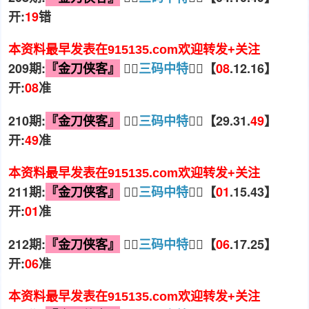
开:
19
错
本资料最早发表在915135.com欢迎转发+关注
209期:
『金刀侠客』
🧏‍♀️
三码中特
🧏‍♀️【
08
.12.16】
开:
08
准
210期:
『金刀侠客』
🧏‍♀️
三码中特
🧏‍♀️【29.31.
49
】
开:
49
准
本资料最早发表在915135.com欢迎转发+关注
211期:
『金刀侠客』
🧏‍♀️
三码中特
🧏‍♀️【
01
.15.43】
开:
01
准
212期:
『金刀侠客』
🧏‍♀️
三码中特
🧏‍♀️【
06
.17.25】
开:
06
准
本资料最早发表在915135.com欢迎转发+关注