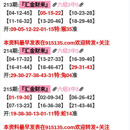
213期:
『汇金财来』
🥖
六组3中3
🥖
【04-12-45】【
05-15-22
】【10-23-28】
【11-16-32】【13-20-46】【18-29-48】
开:
09-05-12-22-01-15特:猴35
准
本资料最早发表在915135.com欢迎转发+关注
214期:
『汇金财来』
🥖
六组3中3
🥖
【04-17-32】【13-27-33】【16-39-40】
【16-41-44】【18-46-47】【
29-31-43
】
开:
29-30-27-38-43-31特:兔04
准
215期:
『汇金财来』
🥖
六组3中3
🥖
【
01-19-30
】【02-09-34】【06-26-42】
【07-13-23】【16-36-38】【21-43-46】
开:
19-38-30-13-01-11特:蛇14
准
本资料最早发表在915135.com欢迎转发+关注