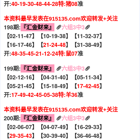
开:
40-19-30-48-44-28特:猪08
准
本资料最早发表在915135.com欢迎转发+关注
198期:
『汇金财来』
🥖
六组3中3
🥖
【02-11-47】【10-19-38】【11-32-37】
【16-17-46】【
21-24-48
】【31-38-49】
开:
48-35-45-21-12-24特:鼠07
准
199期:
『汇金财来』
🥖
六组3中3
🥖
【02-12-16】【04-31-40】【05-11-34】
【05-21-45】【15-18-49】【
17-42-45
】
开:
17-49-42-45-05-38特:羊36
准
本资料最早发表在915135.com欢迎转发+关注
200期:
『汇金财来』
🥖
六组3中3
🥖
【02-06-07】【04-07-49】【16-29-33】
【
29-35-43
】【30-39-40】【36-46-48】