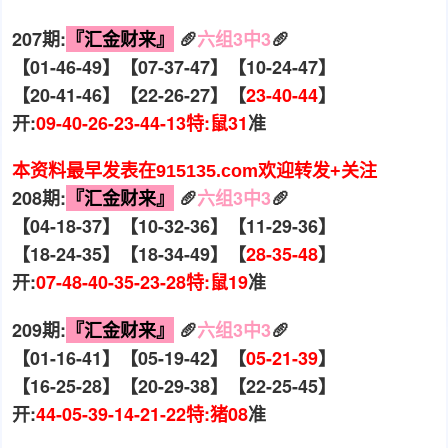
207期:
『汇金财来』
🥖
六组3中3
🥖
【01-46-49】【07-37-47】【10-24-47】
【20-41-46】【22-26-27】【
23-40-44
】
开:
09-40-26-23-44-13特:鼠31
准
本资料最早发表在915135.com欢迎转发+关注
208期:
『汇金财来』
🥖
六组3中3
🥖
【04-18-37】【10-32-36】【11-29-36】
【18-24-35】【18-34-49】【
28-35-48
】
开:
07-48-40-35-23-28特:鼠19
准
209期:
『汇金财来』
🥖
六组3中3
🥖
【01-16-41】【05-19-42】【
05-21-39
】
【16-25-28】【20-29-38】【22-25-45】
开:
44-05-39-14-21-22特:猪08
准