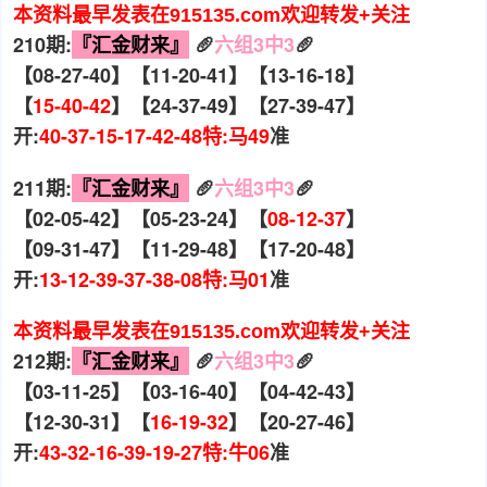
本资料最早发表在915135.com欢迎转发+关注
210期:
『汇金财来』
🥖
六组3中3
🥖
【08-27-40】【11-20-41】【13-16-18】
【
15-40-42
】【24-37-49】【27-39-47】
开:
40-37-15-17-42-48特:马49
准
211期:
『汇金财来』
🥖
六组3中3
🥖
【02-05-42】【05-23-24】【
08-12-37
】
【09-31-47】【11-29-48】【17-20-48】
开:
13-12-39-37-38-08特:马01
准
本资料最早发表在915135.com欢迎转发+关注
212期:
『汇金财来』
🥖
六组3中3
🥖
【03-11-25】【03-16-40】【04-42-43】
【12-30-31】【
16-19-32
】【20-27-46】
开:
43-32-16-39-19-27特:牛06
准