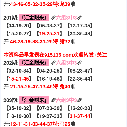
开:
43-46-05-32-35-29特:龙39
准
201期:
『汇金财来』
🥖
六组3中3
🥖
【04-19-20】【05-33-37】【12-17-35】
【15-20-27】【
19-25-31
】【30-35-43】
开:
46-28-19-38-31-25特:猪32
准
本资料最早发表在915135.com欢迎转发+关注
202期:
『汇金财来』
🥖
六组3中3
🥖
【02-10-34】【04-20-25】【08-23-47】
【
15-21-45
】【16-19-48】【22-36-44】
开:
21-15-25-47-13-45特:兔40
准
203期:
『汇金财来』
🥖
六组3中3
🥖
【05-19-32】【07-23-39】【12-20-28】
【18-19-30】【19-27-33】【
31-37-44
】
开:
12-11-31-03-44-37特:马25
准