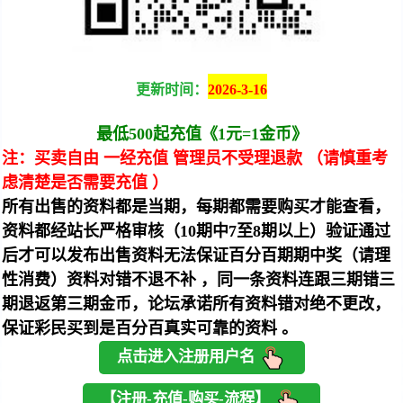
更新时间：
2026-3-16
最低500起充值《1元=1金币》
注：买卖自由 一经充值 管理员不受理退款 （请慎重考
虑清楚是否需要充值 ）
所有出售的资料都是当期，每期都需要购买才能查看，
资料都经站长严格审核（10期中7至8期以上）验证通过
后才可以发布出售资料无法保证百分百期期中奖（请理
性消费）资料对错不退不补 ，同一条资料连跟三期错三
期退返第三期金币，论坛承诺所有资料错对绝不更改，
保证彩民买到是百分百真实可靠的资料 。
点击进入注册用户名
【注册-充值-购买-流程】