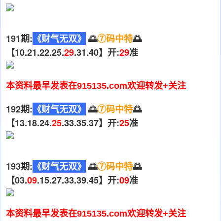
191期:
《财气无双》
🌅
⑦码中特
🌅
【10.21.22.25.
29
.31.40】开:
29
准
本资料最早发表在915135.com欢迎转发+关注
192期:
《财气无双》
🌅
⑦码中特
🌅
【13.18.24.
25
.33.35.37】开:
25
准
193期:
《财气无双》
🌅
⑦码中特
🌅
【03.
09
.15.27.33.39.45】开:
09
准
本资料最早发表在915135.com欢迎转发+关注