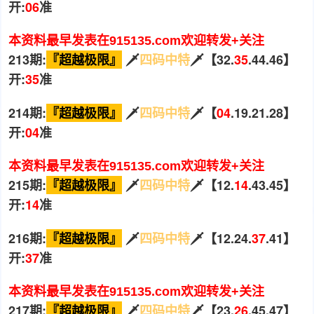
开:
06
准
本资料最早发表在915135.com欢迎转发+关注
213期:
『超越极限』
🗡
四码中特
🗡【32.
35
.44.46】
开:
35
准
214期:
『超越极限』
🗡
四码中特
🗡【
04
.19.21.28】
开:
04
准
本资料最早发表在915135.com欢迎转发+关注
215期:
『超越极限』
🗡
四码中特
🗡【12.
14
.43.45】
开:
14
准
216期:
『超越极限』
🗡
四码中特
🗡【12.24.
37
.41】
开:
37
准
本资料最早发表在915135.com欢迎转发+关注
217期:
『超越极限』
🗡
四码中特
🗡【23.
26
.45.47】