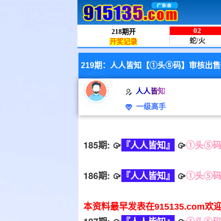
219期：人人皆知【①头⑤码】审核出售
人人皆知
一级高手
185期: 🥠
『人人皆知』
🥠
①头⑤
186期: 🥠
『人人皆知』
🥠
①头⑤
本资料最早发表在915135.com欢