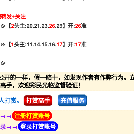
迎转发+关注
码
🥠【
2
头主:20.21.23.
26
.29】开:
26
准
码
🥠【
1
头主:11.14.15.16.
17
】开:
17
准
码
🥠
和公开的一样，假一赔十，如发现作者有作弊行为。
高手，欢迎彩民光临监督验证！
人打赏。
打赏高手
充值服务
→→
注册打赏账号
录→→
登录打赏账号