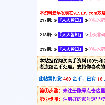
本资料最早发表在915135.com欢
217期: 🥠
『人人皆知』
🥠
①头⑤
218期: 🥠
『人人皆知』
🥠
①头⑤
219期: 🥠
『人人皆知』
🥠
①头⑤
本站担保购买高手资料100％
者冻结金币处理。支持你喜欢的
此帖需打赏
460
金币，已有
16
第①步骤：
未注册账号点击这里
第②步骤：
注册好的账号这里登