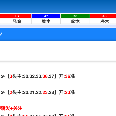
√
码
🥠【
3
头主:30.32.33.
36
.37】开:
36
准
码
🥠【
2
头主:20.21.22.
23
.28】开:
23
准
迎转发+关注