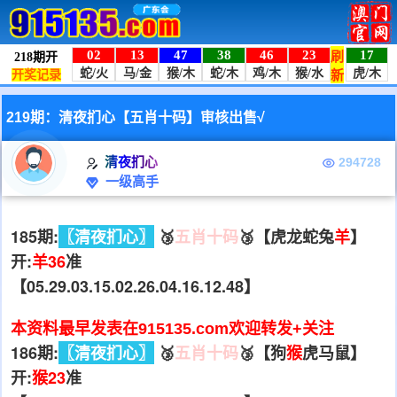
219期：清夜扪心【五肖十码】审核出售√
清夜扪心
294728
一级高手
185期:
〖清夜扪心〗
🥉
五肖十码
🥉【虎龙蛇兔
羊
】
开:
羊36
准
【05.29.03.15.02.26.04.16.12.48】
本资料最早发表在915135.com欢迎转发+关注
186期:
〖清夜扪心〗
🥉
五肖十码
🥉【狗
猴
虎马鼠】
开:
猴23
准