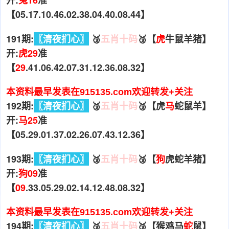
开:
兔16
准
【05.17.10.46.02.38.04.40.08.44】
191期:
〖清夜扪心〗
🥉
五肖十码
🥉【
虎
牛鼠羊猪】
开:
虎29
准
【
29
.41.06.42.07.31.12.36.08.32】
本资料最早发表在915135.com欢迎转发+关注
192期:
〖清夜扪心〗
🥉
五肖十码
🥉【虎
马
蛇鼠羊】
开:
马25
准
【05.29.01.37.02.26.07.43.12.36】
193期:
〖清夜扪心〗
🥉
五肖十码
🥉【
狗
虎蛇羊猪】
开:
狗09
准
【
09
.33.05.29.02.14.12.48.08.32】
本资料最早发表在915135.com欢迎转发+关注
194期:
〖清夜扪心〗
🥉
五肖十码
🥉【猴鸡马
蛇
鼠】