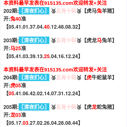
本资料最早发表在915135.com欢迎转发+关注
202期:
〖清夜扪心〗
🥉
五肖十码
🥉【虎马
兔
羊猪】
开:
兔40
准
【05.41.01.37.04.
40
.12.48.08.32】
203期:
〖清夜扪心〗
🥉
五肖十码
🥉【虎龙
马
兔羊】
开:
马25
准
【05.41.03.39.13.
25
.04.16.12.24】
本资料最早发表在915135.com欢迎转发+关注
204期:
〖清夜扪心〗
🥉
五肖十码
🥉【
虎
牛蛇鼠羊】
开:
虎05
准
【
05
.41.06.42.02.14.07.31.12.24】
205期:
〖清夜扪心〗
🥉
五肖十码
🥉【虎
龙
蛇兔猪】
开:
龙03
准
【05.17.
03
.27.02.26.04.28.08.44】