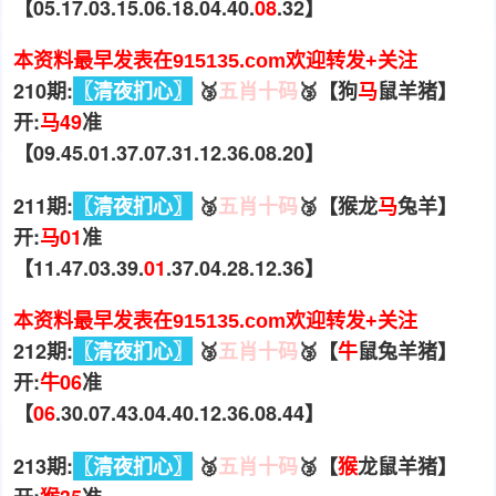
【05.17.03.15.06.18.04.40.
08
.32】
本资料最早发表在915135.com欢迎转发+关注
210期:
〖清夜扪心〗
🥉
五肖十码
🥉【狗
马
鼠羊猪】
开:
马49
准
【09.45.01.37.07.31.12.36.08.20】
211期:
〖清夜扪心〗
🥉
五肖十码
🥉【猴龙
马
兔羊】
开:
马01
准
【11.47.03.39.
01
.37.04.28.12.36】
本资料最早发表在915135.com欢迎转发+关注
212期:
〖清夜扪心〗
🥉
五肖十码
🥉【
牛
鼠兔羊猪】
开:
牛06
准
【
06
.30.07.43.04.40.12.36.08.44】
213期:
〖清夜扪心〗
🥉
五肖十码
🥉【
猴
龙鼠羊猪】