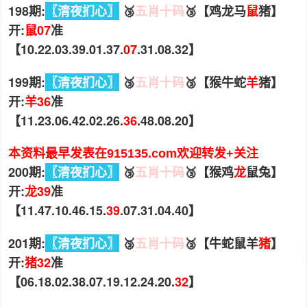
198期:
〖清夜扪心〗
🥉
五肖十码
🥉【鸡龙马
鼠
猪】
开:
鼠07
准
【10.22.03.39.01.37.
07
.31.08.32】
199期:
〖清夜扪心〗
🥉
五肖十码
🥉【猴牛蛇
羊
猪】
开:
羊36
准
【11.23.06.42.02.26.
36
.48.08.20】
本资料最早发表在915135.com欢迎转发+关注
200期:
〖清夜扪心〗
🥉
五肖十码
🥉【猴鸡
龙
鼠兔】
开:
龙39
准
【11.47.10.46.15.
39
.07.31.04.40】
201期:
〖清夜扪心〗
🥉
五肖十码
🥉【牛蛇鼠羊
猪
】
开:
猪32
准
【06.18.02.38.07.19.12.24.20.
32
】