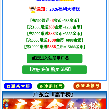
通知
：2026福利大赠送
88
【充500赠送
金币=588金币】
2
88
【充1000赠送
金币=1288金币】
888
【充3000赠送
金币=3888金币】
1
888
【充5000赠送
金币
=6888金币】
5888
【充10000赠送
金币=15888金币】
点击进入注册用户名
【注册-充值-购买-流程】
广东会『高手榜』