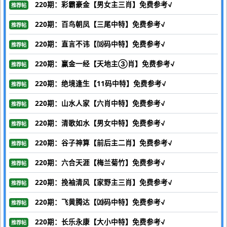
220期：彩霸豪金【男女主三肖】免费参考√
推荐帖
220期：百鸟朝凤【三尾中特】免费参考√
推荐帖
220期：直言不讳【⒅码中特】免费参考√
推荐帖
220期：赢金一经【天地主③肖】免费参考√
推荐帖
220期：绝境逢生【11码中特】免费参考√
推荐帖
220期：山水人家【六肖中特】免费参考√
推荐帖
220期：清歌如水【男女中特】免费参考√
推荐帖
220期：谷子神算【前后主二肖】免费参考√
推荐帖
220期：六合天涯【梅兰菊竹】免费参考√
推荐帖
220期：挽袖清风【家野主三肖】免费参考√
推荐帖
220期：飞黄腾达【⒇码中特】免费参考√
推荐帖
220期：长乐永康【大小中特】免费参考√
推荐帖