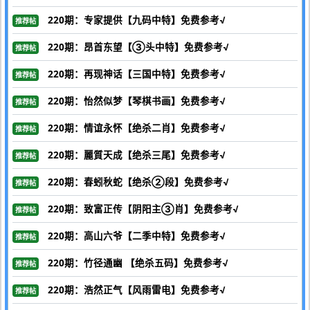
220期：专家提供【九码中特】免费参考√
推荐帖
220期：昂首东望【③头中特】免费参考√
推荐帖
220期：再现神话【三国中特】免费参考√
推荐帖
220期：怡然似梦【琴棋书画】免费参考√
推荐帖
220期：情谊永怀【绝杀二肖】免费参考√
推荐帖
220期：麗質天成【绝杀三尾】免费参考√
推荐帖
220期：春蚓秋蛇【绝杀②段】免费参考√
推荐帖
220期：致富正传【阴阳主③肖】免费参考√
推荐帖
220期：高山六爷【二季中特】免费参考√
推荐帖
220期：竹径通幽 【绝杀五码】免费参考√
推荐帖
220期：浩然正气【风雨雷电】免费参考√
推荐帖