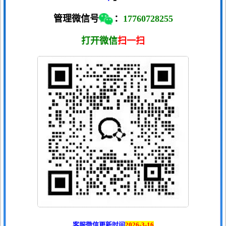
管理微信号
：
17760728255
打开微信
扫一扫
客服微信更新时间
2026-3-16