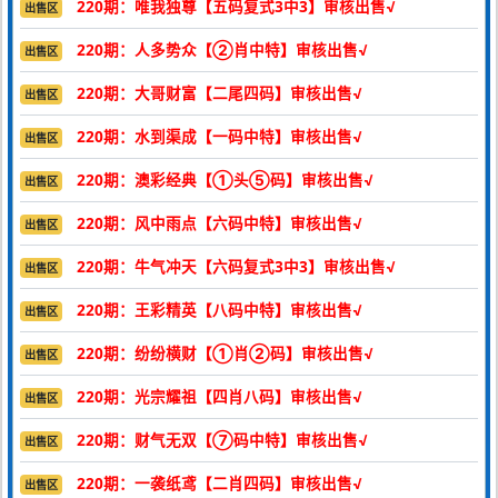
220期：唯我独尊【五码复式3中3】审核出售√
出售区
220期：人多势众【②肖中特】审核出售√
出售区
220期：大哥财富【二尾四码】审核出售√
出售区
220期：水到渠成【一码中特】审核出售√
出售区
220期：澳彩经典【①头⑤码】审核出售√
出售区
220期：风中雨点【六码中特】审核出售√
出售区
220期：牛气冲天【六码复式3中3】审核出售√
出售区
220期：王彩精英【八码中特】审核出售√
出售区
220期：纷纷横财【①肖②码】审核出售√
出售区
220期：光宗耀祖【四肖八码】审核出售√
出售区
220期：财气无双【⑦码中特】审核出售√
出售区
220期：一袭纸鸢【二肖四码】审核出售√
出售区