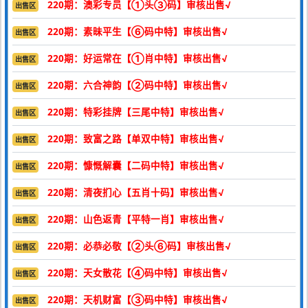
220期：澳彩专员【①头③码】审核出售√
出售区
220期：素昧平生【⑥码中特】审核出售√
出售区
220期：好运常在【①肖中特】审核出售√
出售区
220期：六合神韵【②码中特】审核出售√
出售区
220期：特彩挂牌【三尾中特】审核出售√
出售区
220期：致富之路【单双中特】审核出售√
出售区
220期：慷慨解囊【二码中特】审核出售√
出售区
220期：清夜扪心【五肖十码】审核出售√
出售区
220期：山色返青【平特一肖】审核出售√
出售区
220期：必恭必敬【②头⑥码】审核出售√
出售区
220期：天女散花【④码中特】审核出售√
出售区
220期：天机财富【③码中特】审核出售√
出售区